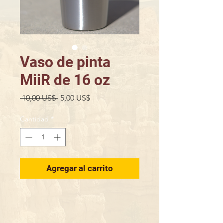
Vaso de pinta
MiiR de 16 oz
Precio
Precio
 10,00 US$ 
5,00 US$
de
oferta
Cantidad
*
Agregar al carrito